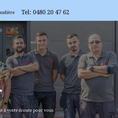
Tel:
0
480 20 47 62
audière
r
st à votre écoute pour vous