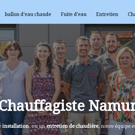
ballon d’eau chaude
Fuite d’eau
Entretien
Ch
Chauffagiste
Namu
e
installation
, ou un
entretien de chaudière
, notre équipe e