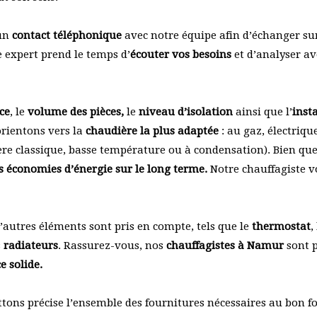
 un
contact téléphonique
avec notre équipe afin d’échanger sur
re expert prend le temps d’
écouter vos besoins
et d’analyser av
ce
, le
volume des pièces,
le
niveau d’isolation
ainsi que l’
inst
orientons vers la
chaudière la plus adaptée
: au gaz, électriqu
re classique, basse température ou à condensation). Bien que
es économies d’énergie sur le long terme.
Notre chauffagiste v
’autres éléments sont pris en compte, tels que le
thermostat
,
s
radiateurs
. Rassurez-vous, nos
chauffagistes à Namur
sont p
e solide.
ons précise l’ensemble des fournitures nécessaires au bon 