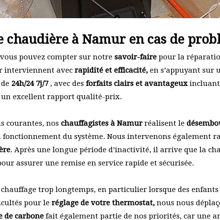
e chaudière à Namur en cas de prob
é, vous pouvez compter sur notre
savoir-faire
pour la réparatio
r interviennent avec
rapidité et efficacité,
en s’appuyant sur u
s de
24h/24 7j/7
, avec des
forfaits clairs et avantageux
incluant
 un excellent rapport qualité-prix.
us courantes, nos
chauffagistes à Namur
réalisent le
désembou
on fonctionnement du système. Nous intervenons également 
ère
. Après une longue période d’inactivité, il arrive que la c
pour assurer une remise en service rapide et sécurisée.
s chauffage trop longtemps, en particulier lorsque des enfants
icultés pour le
réglage de votre thermostat,
nous nous déplaç
e de carbone
fait également partie de nos priorités, car une 