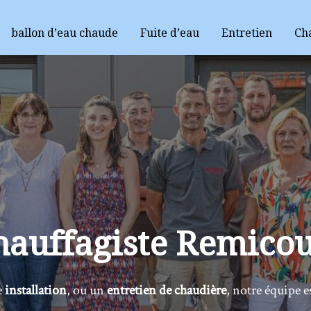
ballon d’eau chaude
Fuite d’eau
Entretien
Ch
hauffagiste
Remicou
e
installation
, ou un
entretien de chaudière
, notre équipe e