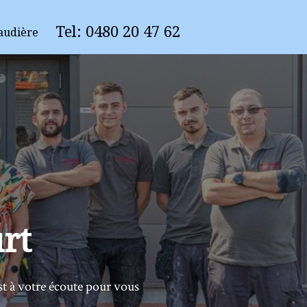
Tel:
0
480 20 47 62
audière
rt
st à votre écoute pour vous