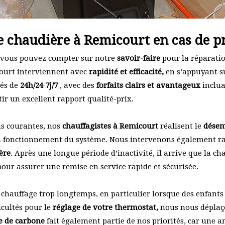
e chaudière à Remicourt en cas de 
é, vous pouvez compter sur notre
savoir-faire
pour la réparatio
court interviennent avec
rapidité et efficacité,
en s’appuyant su
rés de
24h/24 7j/7
, avec des
forfaits clairs et avantageux
inclua
tir un excellent rapport qualité-prix.
us courantes, nos
chauffagistes à Remicourt
réalisent le
désem
on fonctionnement du système. Nous intervenons également 
ère
. Après une longue période d’inactivité, il arrive que la c
pour assurer une remise en service rapide et sécurisée.
s chauffage trop longtemps, en particulier lorsque des enfants
icultés pour le
réglage de votre thermostat,
nous nous déplaç
e de carbone
fait également partie de nos priorités, car une 